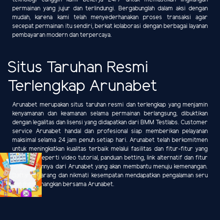
permainan yang jujur dan terlindungi. Bergabunglah dalam aksi dengan
mudah, karena kami telah menyederhanakan proses transaksi agar
secepat permainan itu sendiri, berkat kolaborasi dengan berbagai layanan
pembayaran modern dan terpercaya.
Situs Taruhan Resmi
Terlengkap Arunabet
Arunabet merupakan situs taruhan resmi dan terlengkap yang menjamin
kenyamanan dan keamanan selama permainan berlangsung, dibuktikan
dengan legalitas dan lisensi yang didapatkan dari BMM Testlabs. Customer
service Arunabet handal dan profesional siap memberikan pelayanan
maksimal selama 24 jam penuh setiap hari. Arunabet telah berkomitmen
untuk meningkatkan kualitas terbaik melalui fasilitas dan fitur-fitur yang
diberikan seperti video tutorial, panduan betting, link alternatif dan fitur
menarik lainnya dari Arunabet yang akan membantu menuju kemenangan.
Daftar sekarang dan nikmati kesempatan mendapatkan pengalaman seru
dan menyenangkan bersama Arunabet.