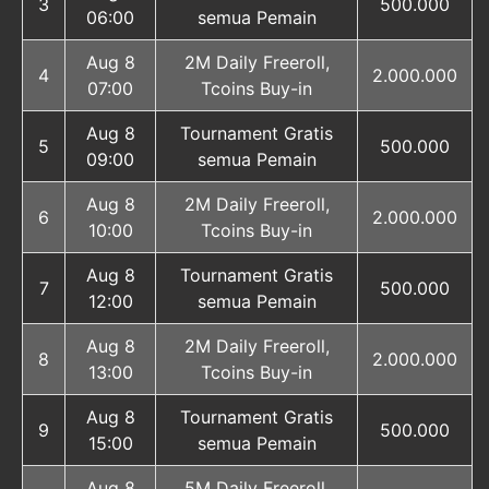
3
500.000
06:00
semua Pemain
Aug 8
2M Daily Freeroll,
4
2.000.000
07:00
Tcoins Buy-in
Aug 8
Tournament Gratis
5
500.000
09:00
semua Pemain
Aug 8
2M Daily Freeroll,
6
2.000.000
10:00
Tcoins Buy-in
Aug 8
Tournament Gratis
7
500.000
12:00
semua Pemain
Aug 8
2M Daily Freeroll,
8
2.000.000
13:00
Tcoins Buy-in
Aug 8
Tournament Gratis
9
500.000
15:00
semua Pemain
Aug 8
5M Daily Freeroll,