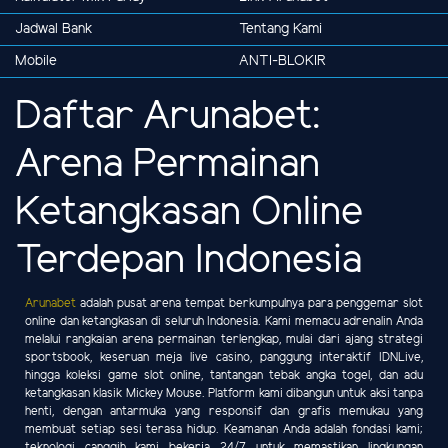
Jadwal Bank
Tentang Kami
Mobile
ANTI-BLOKIR
Daftar Arunabet:
Arena Permainan
Ketangkasan Online
Terdepan Indonesia
Arunabet
adalah pusat arena tempat berkumpulnya para penggemar slot
online dan ketangkasan di seluruh Indonesia. Kami memacu adrenalin Anda
melalui rangkaian arena permainan terlengkap, mulai dari ajang strategi
sportsbook, keseruan meja live casino, panggung interaktif IDNLive,
hingga koleksi game slot online, tantangan tebak angka togel, dan adu
ketangkasan klasik Mickey Mouse. Platform kami dibangun untuk aksi tanpa
henti, dengan antarmuka yang responsif dan grafis memukau yang
membuat setiap sesi terasa hidup. Keamanan Anda adalah fondasi kami;
teknologi canggih kami bekerja 24/7 untuk memastikan lingkungan