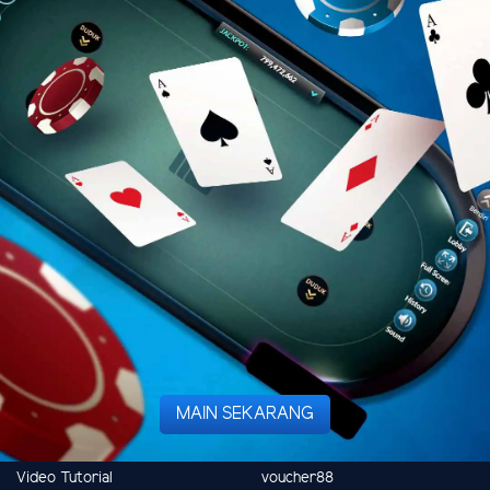
MAIN SEKARANG
Video Tutorial
voucher88