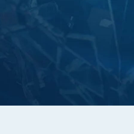
i
Mobile
ANTI-BLOKIR