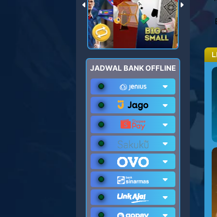
L
JADWAL BANK OFFLINE