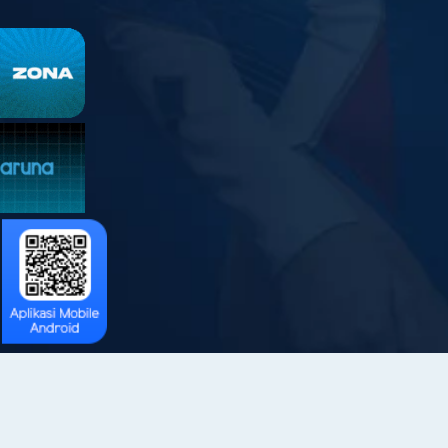
Video Tutorial
voucher88
Kalk