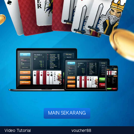
MAIN SEKARANG
Video Tutorial
voucher88