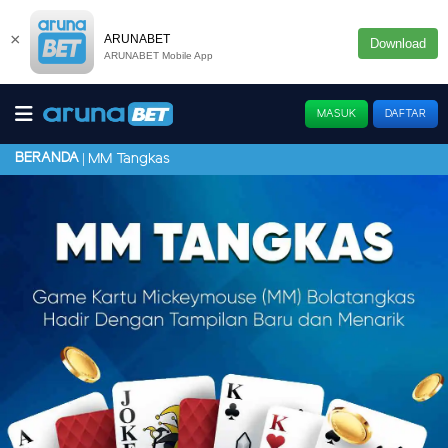
×
ARUNABET
Download
ARUNABET Mobile App
MASUK
DAFTAR
BERANDA
MM Tangkas