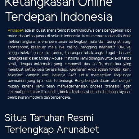
Ketangkasan Online
Terdepan Indonesia
Arunabet
adalah pusat arena tempat berkumpulnya para penggemar slot
online dan ketangkasan di seluruh Indonesia. Kami memacu adrenalin Anda
melalui rangkaian arena permainan terlengkap, mulai dari ajang strategi
sportsbook, keseruan meja live casino, panggung interaktif IDNLive,
hingga koleksi game slot online, tantangan tebak angka togel, dan adu
ketangkasan klasik Mickey Mouse. Platform kami dibangun untuk aksi tanpa
henti, dengan antarmuka yang responsif dan grafis memukau yang
membuat setiap sesi terasa hidup. Keamanan Anda adalah fondasi kami;
teknologi canggih kami bekerja 24/7 untuk memastikan lingkungan
permainan yang jujur dan terlindungi. Bergabunglah dalam aksi dengan
mudah, karena kami telah menyederhanakan proses transaksi agar
secepat permainan itu sendiri, berkat kolaborasi dengan berbagai layanan
pembayaran modern dan terpercaya.
Situs Taruhan Resmi
Terlengkap Arunabet