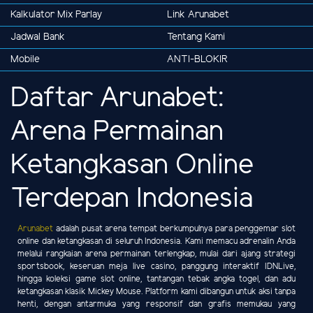
Kalkulator Mix Parlay
Link Arunabet
Jadwal Bank
Tentang Kami
Mobile
ANTI-BLOKIR
Daftar Arunabet:
Arena Permainan
Ketangkasan Online
Terdepan Indonesia
Arunabet
adalah pusat arena tempat berkumpulnya para penggemar slot
online dan ketangkasan di seluruh Indonesia. Kami memacu adrenalin Anda
melalui rangkaian arena permainan terlengkap, mulai dari ajang strategi
sportsbook, keseruan meja live casino, panggung interaktif IDNLive,
hingga koleksi game slot online, tantangan tebak angka togel, dan adu
ketangkasan klasik Mickey Mouse. Platform kami dibangun untuk aksi tanpa
henti, dengan antarmuka yang responsif dan grafis memukau yang