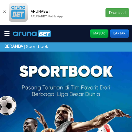
×
ARUNABET
Download
ARUNABET Mobile App
MASUK
DAFTAR
BERANDA
Sportbook