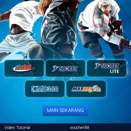
MAIN SEKARANG
Video Tutorial
voucher88